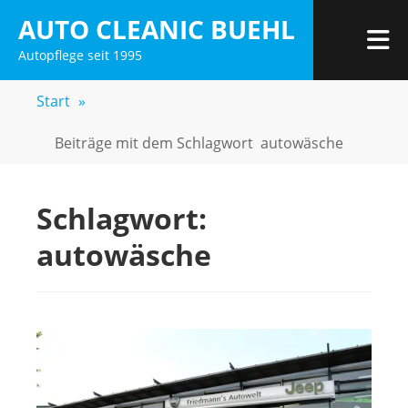
Zum
AUTO CLEANIC BUEHL
Inhalt
M
Autopflege seit 1995
springen
Start
»
Beiträge mit dem Schlagwort
autowäsche
Schlagwort:
autowäsche