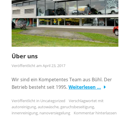
Über uns
Veröffentlicht am
April 23, 2017
Wir sind ein Kompetentes Team aus Bühl. Der
Betrieb besteht seit 1995.
Weiterlesen …
Veröffentlicht in
Uncategorized
Verschlagwortet mit
autoreinigung
,
autowäsche
,
geruchsbeseitigung
,
innenreinigung
,
nanoversiegelung
Kommentar hinterlassen