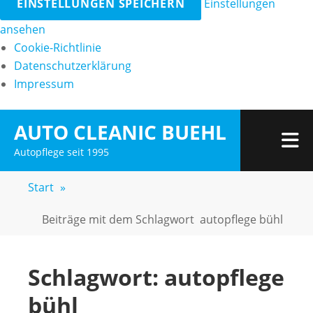
EINSTELLUNGEN SPEICHERN
Einstellungen
ansehen
Cookie-Richtlinie
Datenschutzerklärung
Impressum
Zum
AUTO CLEANIC BUEHL
Inhalt
M
Autopflege seit 1995
springen
Start
»
Beiträge mit dem Schlagwort
autopflege bühl
Schlagwort:
autopflege
bühl