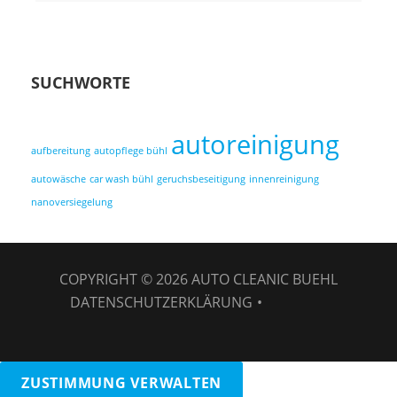
SUCHWORTE
autoreinigung
aufbereitung
autopflege bühl
autowäsche
car wash bühl
geruchsbeseitigung
innenreinigung
nanoversiegelung
COPYRIGHT © 2026
AUTO CLEANIC BUEHL
DATENSCHUTZERKLÄRUNG
•
Fabulous
Fluid von
Catch Themes
ZUSTIMMUNG VERWALTEN